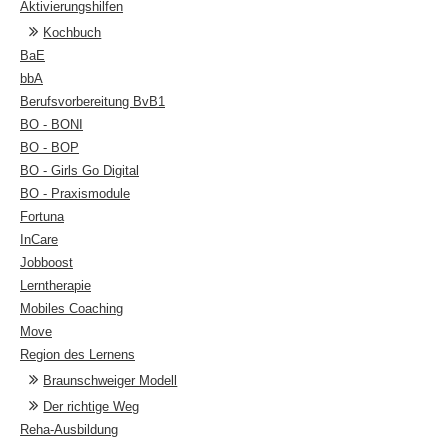
Aktivierungshilfen
Kochbuch
BaE
bbA
Berufsvorbereitung BvB1
BO - BONI
BO - BOP
BO - Girls Go Digital
BO - Praxismodule
Fortuna
InCare
Jobboost
Lerntherapie
Mobiles Coaching
Move
Region des Lernens
Braunschweiger Modell
Der richtige Weg
Reha-Ausbildung