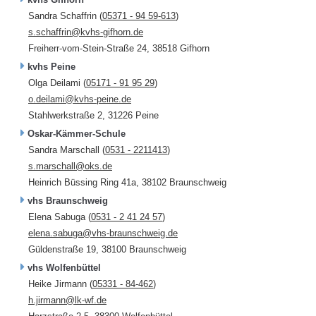
Sandra Schaffrin (
05371 - 94 59-613
)
s.schaffrin@kvhs-gifhorn.de
Freiherr-vom-Stein-Straße 24, 38518 Gifhorn
kvhs Peine
Olga Deilami (
05171 - 91 95 29
)
o.deilami@kvhs-peine.de
Stahlwerkstraße 2, 31226 Peine
Oskar-Kämmer-Schule
Sandra Marschall (
0531 - 2211413
)
s.marschall@oks.de
Heinrich Büssing Ring 41a, 38102 Braunschweig
vhs Braunschweig
Elena Sabuga (
0531 - 2 41 24 57
)
elena.sabuga@vhs-braunschweig.de
Güldenstraße 19, 38100 Braunschweig
vhs Wolfenbüttel
Heike Jirmann (
05331 - 84-462
)
h.jirmann@lk-wf.de